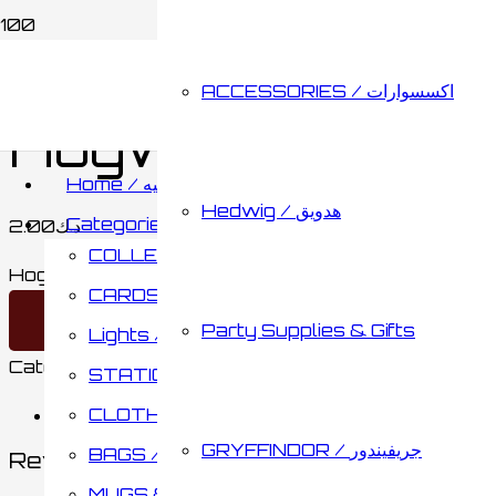
Home
/
CLOTHING / ملابس
/
OTHERS / أخرى
/ Hogw
ACCESSORIES / اكسسوارات
Hogwarts Crest 
Home / الصفحه الرئيسيه
Hedwig / هدويق
Categories / الأقسام
2.00
د.ك
COLLECTABLES / مقتنيات
Hogwarts Crest Pillow Case quantity
CARDS & BOARD GAMES / كروت وألواح تحدي
Add to cart
Party Supplies & Gifts
Lights / أضائات
Category:
OTHERS / أخرى
Brand:
AUTHENTIC
STATIONARY / مكتبة
CLOTHING / ملابس
Reviews (0)
GRYFFINDOR / جريفيندور
BAGS / حقائب
Reviews
MUGS & BOTTLES / أكواب وقناني