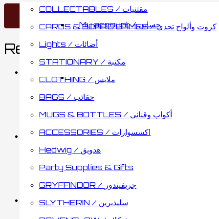
COLLECTABLES / مقتنيات
My account / حسابي
CARDS & BOARD GAMES / كروت وألواح تحدي
Lights / أضائات
Related products
STATIONARY / مكتبة
CLOTHING / ملابس
Hedwig Cloud Pillow
BAGS / حقائب
MUGS & BOTTLES / أكواب وقناني
7.75
د.ك
Add to cart
ACCESSORIES / اكسسوارات
Hedwig / هدويق
kids red terno short
Party Supplies & Gifts
GRYFFINDOR / جريفيندور
3.50
د.ك
Select options
This
SLYTHERIN / سليذيرين