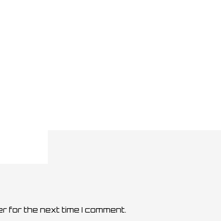
e”
fields are marked
*
r for the next time I comment.