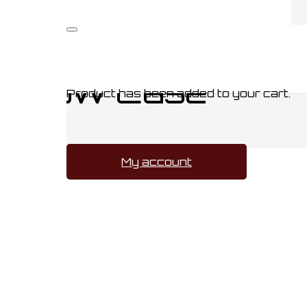
arts Crest Pillow Case
Pillow Case
Product
has been added to your cart.
My account