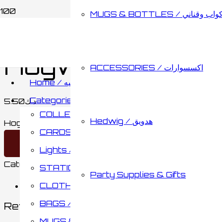
MUGS & BOTTLES / اب وقناني
Home
/
STATIONARY / مكتبة
/
PENCIL CA
Hogwarts Pencil
ACCESSORIES / اكسسوارات
Home / الصفحه الرئيسيه
Categories / الأقسام
5.50
د.ك
COLLECTABLES / مقتنيات
Hedwig / هدويق
Hogwarts Pencil Case Full Black quantity
CARDS & BOARD GAMES / كروت وألواح تحدي
Add to cart
Lights / أضائات
Category:
PENCIL CASES / مقلمات
STATIONARY / مكتبة
Party Supplies & Gifts
CLOTHING / ملابس
Reviews (0)
BAGS / حقائب
Reviews
MUGS & BOTTLES / أكواب وقناني