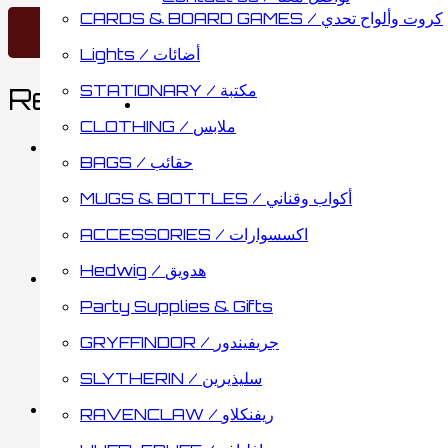
CARDS & BOARD GAMES / كروت وألواح تحدي
Lights / أضائات
STATIONARY / مكتبة
Related products
CLOTHING / ملابس
BAGS / حقائب
Hogwarts Pencil Case Bi
MUGS & BOTTLES / أكواب وقناني
ACCESSORIES / اكسسوارات
4.25
د.ك
Add to cart
Hedwig / هدويق
Party Supplies & Gifts
Loungefly Pounch Bag
GRYFFINDOR / جريفيندور
SLYTHERIN / سليذيرين
3.75
د.ك
Add to cart
RAVENCLAW / ريفنكلاو