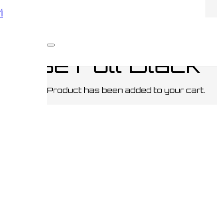
أكو
SES / مقلمات
/ Hogwarts Pencil Case Full Black
 Case Full Black
Product
has been added to your cart.