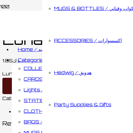
MUGS & BOTTLES / اب وقناني
Home
/
ACCESSORIES / اكسسوارات
/
OTHERS / ى
Luna Spectre Sp
ACCESSORIES / اكسسوارات
Home / الصفحه الرئيسيه
Categories / الأقسام
1.85
د.ك
COLLECTABLES / مقتنيات
Hedwig / هدويق
Luna Spectre Specs Pin quantity
CARDS & BOARD GAMES / كروت وألواح تحدي
Add to cart
Lights / أضائات
Category:
OTHERS / أخرى
Brand:
WIZARDING WO
STATIONARY / مكتبة
Party Supplies & Gifts
CLOTHING / ملابس
Reviews (0)
BAGS / حقائب
Reviews
MUGS & BOTTLES / أكواب وقناني