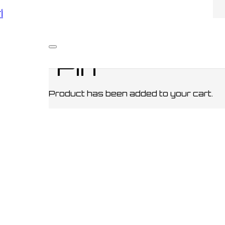
أكو
أخر
/ Luna Spectre Specs Pin
ecs Pin
Product
has been added to your cart.
RLD