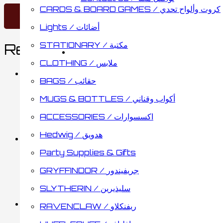
CARDS & BOARD GAMES / كروت وألواح تحدي
Lights / أضائات
STATIONARY / مكتبة
Related products
CLOTHING / ملابس
BAGS / حقائب
Harry Potter Tatto Sticke
MUGS & BOTTLES / أكواب وقناني
ACCESSORIES / اكسسوارات
0.55
د.ك
Add to cart
Hedwig / هدويق
Party Supplies & Gifts
Hogwarts Twisted Stra
GRYFFINDOR / جريفيندور
SLYTHERIN / سليذيرين
7.25
د.ك
Add to cart
RAVENCLAW / ريفنكلاو