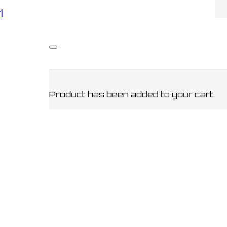
أكو
أخر
/ Orange Table Cover
ver
Product
has been added to your cart.