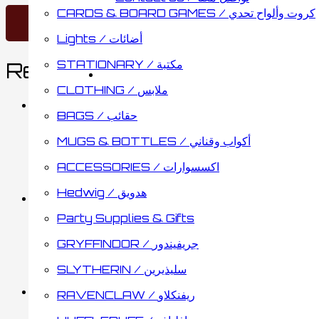
CARDS & BOARD GAMES / كروت وألواح تحدي
Lights / أضائات
STATIONARY / مكتبة
Related products
CLOTHING / ملابس
BAGS / حقائب
Plastic Wizard Glasses
MUGS & BOTTLES / أكواب وقناني
ACCESSORIES / اكسسوارات
0.65
د.ك
Add to cart
Hedwig / هدويق
Party Supplies & Gifts
Pocket Watch With Brace
GRYFFINDOR / جريفيندور
SLYTHERIN / سليذيرين
5.35
د.ك
Add to cart
RAVENCLAW / ريفنكلاو