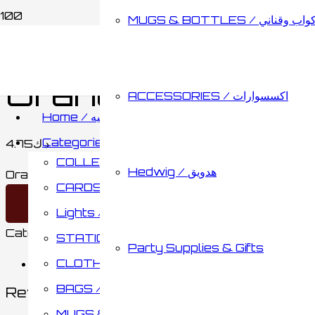
MUGS & BOTTLES / اب وقناني
Home
/
ACCESSORIES / اكسسوارات
/
OTHERS / ى
Orange Table Co
ACCESSORIES / اكسسوارات
Home / الصفحه الرئيسيه
Categories / الأقسام
4.75
د.ك
COLLECTABLES / مقتنيات
Hedwig / هدويق
Orange Table Cover quantity
CARDS & BOARD GAMES / كروت وألواح تحدي
Add to cart
Lights / أضائات
Category:
OTHERS / أخرى
Brand:
CHINA
STATIONARY / مكتبة
Party Supplies & Gifts
CLOTHING / ملابس
Reviews (0)
BAGS / حقائب
Reviews
MUGS & BOTTLES / أكواب وقناني