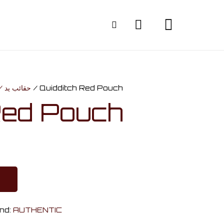
HAND BAGS / حقائب يد
/ Quidditch Red Pouch
Red Pouch
nd:
AUTHENTIC