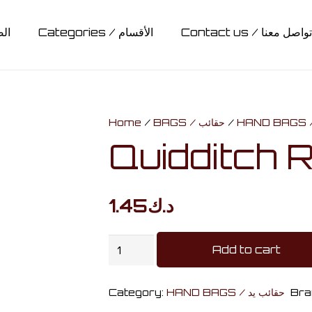
Contact us / تواصل معنا
Categories / الأقسام
الصف
CARDS & BOARD GAMES / كروت وألواح تحدي
MUGS & BOTTLES / أكواب وقناني
COLLECTABLES / مقتنيات
ACCESSORIES / اكسسوارات
RAVENCLAW / ريفنكلاو
STATIONARY / مكتبة
HUFFLEPUFF / هافلباف
GRYFFINDOR / جريفيندور
SLYTHERIN / سليذيرين
CLOTHING / ملابس
Hedwig / هدويق
Lights / أضائات
BAGS / حقائب
Home
/
BAGS / حقائب
/
Quidditch 
1.45
د.ك
Quidditch
Add to cart
Red
Pouch
Category:
HAND BAGS / حقائب يد
Bra
quantity