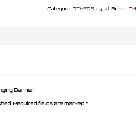
Hanging
Category:
OTHERS / أخرى
Brand:
CH
Banner
quantity
anging Banner”
shed.
Required fields are marked
*