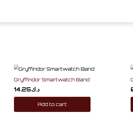
Gryffindor Smartwatch Band
14.25
د.ك
Add to cart