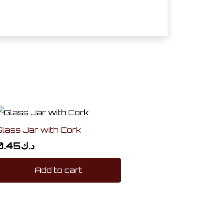
Glass Jar with Cork
0.45
د.ك
Add to cart