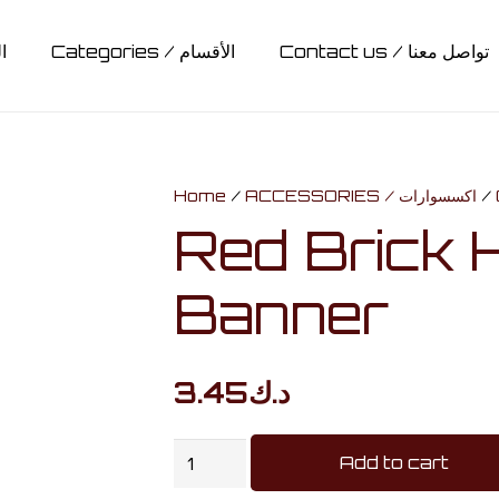
يه
Categories / الأقسام
Contact us / تواصل معنا
BAGS / حقائب
Lights / أضائات
Hedwig / هدويق
CLOTHING / ملابس
SLYTHERIN / سليذيرين
GRYFFINDOR / جريفيندور
HUFFLEPUFF / هافلباف
STATIONARY / مكتبة
RAVENCLAW / ريفنكلاو
ACCESSORIES / اكسسوارات
COLLECTABLES / مقتنيات
MUGS & BOTTLES / أكواب وقناني
CARDS & BOARD GAMES / كروت وألواح تحدي
Home
/
ACCESSORIES / اكسسوارات
/
Red Brick 
Banner
3.45
د.ك
Red
Add to cart
Brick