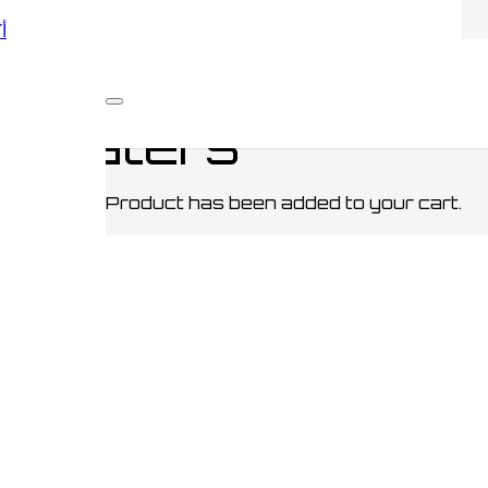
أكو
/
CARDS / كروت
/ Reveal The Death Eaters
h Eaters
Product
has been added to your cart.