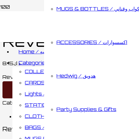
MUGS & BOTTLES / اب وقناني
Home
/
CARDS & BOARD GAMES / كروت وألواح تحدي
Reveal The Deat
ACCESSORIES / اكسسوارات
Home / الصفحه الرئيسيه
Categories / الأقسام
8.15
د.ك
COLLECTABLES / مقتنيات
Hedwig / هدويق
Reveal The Death Eaters quantity
CARDS & BOARD GAMES / كروت وألواح تحدي
Add to cart
Lights / أضائات
Category:
CARDS / كروت
STATIONARY / مكتبة
Party Supplies & Gifts
CLOTHING / ملابس
Reviews (0)
BAGS / حقائب
Reviews
MUGS & BOTTLES / أكواب وقناني