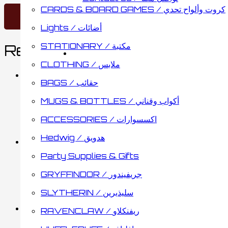
CARDS & BOARD GAMES / كروت وألواح تحدي
Lights / أضائات
STATIONARY / مكتبة
Related products
CLOTHING / ملابس
BAGS / حقائب
Trivial Pursuit
MUGS & BOTTLES / أكواب وقناني
ACCESSORIES / اكسسوارات
9.35
د.ك
Add to cart
Hedwig / هدويق
Party Supplies & Gifts
Wizarding Quiz Trivia G
GRYFFINDOR / جريفيندور
SLYTHERIN / سليذيرين
16.75
د.ك
Add to cart
RAVENCLAW / ريفنكلاو