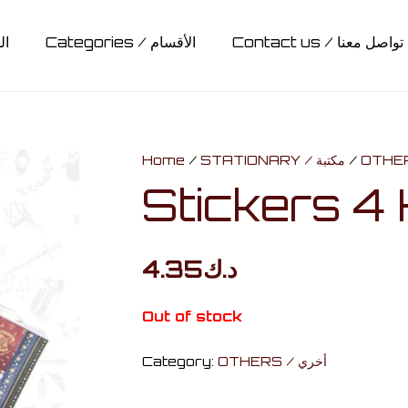
Contact us / تواصل معنا
Categories / الأقسام
ال
CARDS & BOARD GAMES / كروت وألواح تحدي
MUGS & BOTTLES / أكواب وقناني
COLLECTABLES / مقتنيات
ACCESSORIES / اكسسوارات
RAVENCLAW / ريفنكلاو
STATIONARY / مكتبة
HUFFLEPUFF / هافلباف
GRYFFINDOR / جريفيندور
SLYTHERIN / سليذيرين
CLOTHING / ملابس
Hedwig / هدويق
Lights / أضائات
BAGS / حقائب
Home
/
STATIONARY / مكتبة
/
Stickers 4 
4.35
د.ك
Out of stock
Category:
OTHERS / أخري