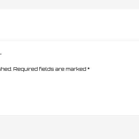
t”
shed.
Required fields are marked
*