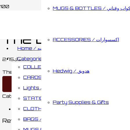
MUGS & BOTTLES / اب وقناني
Home
/
STATIONARY / مكتبة
/
OTHERS / أخري
/ Th
The Daily Proph
ACCESSORIES / اكسسوارات
Home / الصفحه الرئيسيه
Categories / الأقسام
2.75
د.ك
COLLECTABLES / مقتنيات
Hedwig / هدويق
The Daily Prophet Escape Paper quantity
CARDS & BOARD GAMES / كروت وألواح تحدي
Add to cart
Lights / أضائات
Category:
OTHERS / أخري
Brand:
CHINA
STATIONARY / مكتبة
Party Supplies & Gifts
CLOTHING / ملابس
Reviews (0)
BAGS / حقائب
Reviews
MUGS & BOTTLES / أكواب وقناني