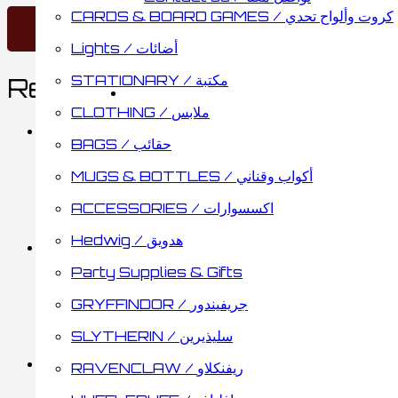
CARDS & BOARD GAMES / كروت وألواح تحدي
Lights / أضائات
STATIONARY / مكتبة
Related products
CLOTHING / ملابس
BAGS / حقائب
Random Stickers 50pcs
MUGS & BOTTLES / أكواب وقناني
ACCESSORIES / اكسسوارات
0.65
د.ك
Read more
Hedwig / هدويق
Party Supplies & Gifts
Stickers | Autocollants 
GRYFFINDOR / جريفيندور
SLYTHERIN / سليذيرين
4.35
د.ك
Add to cart
RAVENCLAW / ريفنكلاو