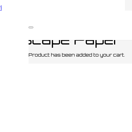
أكو
e Daily Prophet Escape Paper
et Escape Paper
Product
has been added to your cart.