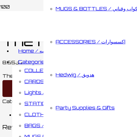
MUGS & BOTTLES / اب وقناني
Home
/
MUGS & BOTTLES / أكواب وقناني
/
The Marauders S
ACCESSORIES / اكسسوارات
Home / الصفحه الرئيسيه
Categories / الأقسام
8.65
د.ك
COLLECTABLES / مقتنيات
Hedwig / هدويق
The Marauders Steel Bottle quantity
CARDS & BOARD GAMES / كروت وألواح تحدي
Add to cart
Lights / أضائات
Category:
BOTTLES / قناني
Brand:
WIZARDING W
STATIONARY / مكتبة
Party Supplies & Gifts
CLOTHING / ملابس
Reviews (0)
BAGS / حقائب
Reviews
MUGS & BOTTLES / أكواب وقناني