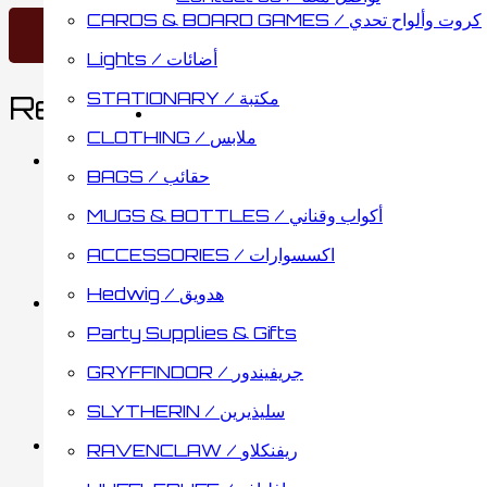
CARDS & BOARD GAMES / كروت وألواح تحدي
Lights / أضائات
STATIONARY / مكتبة
Related products
CLOTHING / ملابس
BAGS / حقائب
MARAUDERS MAP TRA
MUGS & BOTTLES / أكواب وقناني
ACCESSORIES / اكسسوارات
7.25
د.ك
Add to cart
Hedwig / هدويق
Party Supplies & Gifts
Slytherin Bottle
GRYFFINDOR / جريفيندور
SLYTHERIN / سليذيرين
4.25
د.ك
Read more
RAVENCLAW / ريفنكلاو