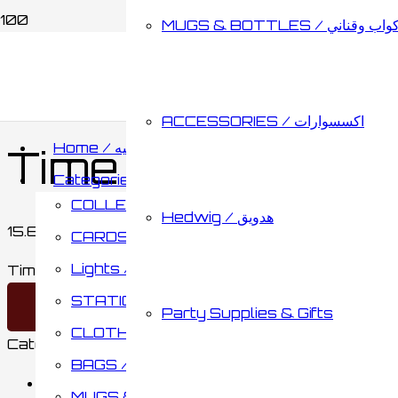
MUGS & BOTTLES / اب وقناني
Home
/
STATIONARY / مكتبة
/
NOTEBOOKS / دفاتر
ACCESSORIES / اكسسوارات
Home / الصفحه الرئيسيه
Time Travel 3D 
Categories / الأقسام
COLLECTABLES / مقتنيات
Hedwig / هدويق
15.65
د.ك
CARDS & BOARD GAMES / كروت وألواح تحدي
Lights / أضائات
Time Travel 3D Journal quantity
STATIONARY / مكتبة
Add to cart
Party Supplies & Gifts
CLOTHING / ملابس
Category:
NOTEBOOKS / دفاتر
Brand:
AUTHENTIC
BAGS / حقائب
Description
MUGS & BOTTLES / أكواب وقناني