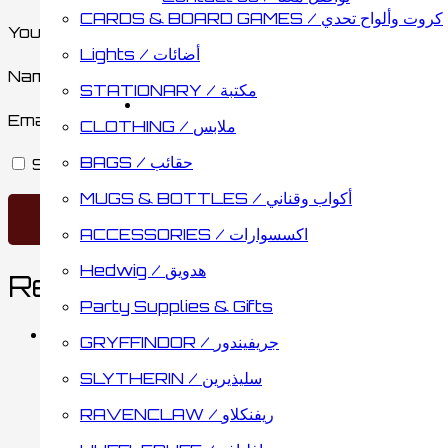
CARDS & BOARD GAMES / كروت وألواح تحدي
Your review
*
Lights / أضائات
Name
*
STATIONARY / مكتبة
Email
*
CLOTHING / ملابس
BAGS / حقائب
Save my name, email, and website in this browse
MUGS & BOTTLES / أكواب وقناني
ACCESSORIES / اكسسوارات
Hedwig / هدويق
Related products
Party Supplies & Gifts
GRYFFINDOR / جريفيندور
SLYTHERIN / سليذيرين
Slytherin Notebook and P
RAVENCLAW / ريفنكلاو
4.75
د.ك
Add to cart