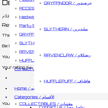
Description
GRYFFINDOR / جريفيندور
ACCESSORIES / اكسسوارات
رؤوس أقلام
Hedwig / هدويق
Reviews
Party Supplies & Gifts
SLYTHERIN / سليذيرين
GRYFFINDOR / جريفيندور
There are no reviews yet.
SLYTHERIN / سليذيرين
Be the first to review “Toppers Pens Head 5 pack
RAVENCLAW / ريفنكلاو
RAVENCLAW / ريفنكلاو
Your email address will not be published.
Required 
HUFFLEPUFF / هافلباف
Your rating
Contact us / تواصل معنا
HUFFLEPUFF / هافلباف
Home / الصفحه الرئيسيه
Categories / الأقسام
Your review
*
COLLECTABLES / مقتنيات
Contact us / تواصل معنا