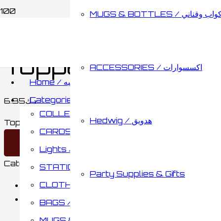
MUGS & BOTTLES / اب وقناني
Home
/
STATIONARY / مكتبة
/
OTHERS / أخري
/ To
Toppers Pens H
ACCESSORIES / اكسسوارات
Home / الصفحه الرئيسيه
Categories / الأقسام
6.35
د.ك
COLLECTABLES / مقتنيات
Hedwig / هدويق
Toppers Pens Head 5 packs quantity
CARDS & BOARD GAMES / كروت وألواح تحدي
Add to cart
Lights / أضائات
Category:
OTHERS / أخري
STATIONARY / مكتبة
Party Supplies & Gifts
CLOTHING / ملابس
Description
Reviews (0)
BAGS / حقائب
MUGS & BOTTLES / أكواب وقناني