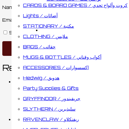
CARDS & BOARD GAMES / كروت وألواح تحدي
Name
*
Lights / أضائات
Email
*
STATIONARY / مكتبة
Save my name, email, and website in this browse
CLOTHING / ملابس
BAGS / حقائب
MUGS & BOTTLES / أكواب وقناني
Related products
ACCESSORIES / اكسسوارات
Hedwig / هدويق
Party Supplies & Gifts
Hogwarts Graduate Stic
GRYFFINDOR / جريفيندور
SLYTHERIN / سليذيرين
2.95
د.ك
Select options
This
RAVENCLAW / ريفنكلاو