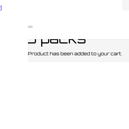
أكو
ppers Pens Head 5 packs
ead 5 packs
Product
has been added to your cart.