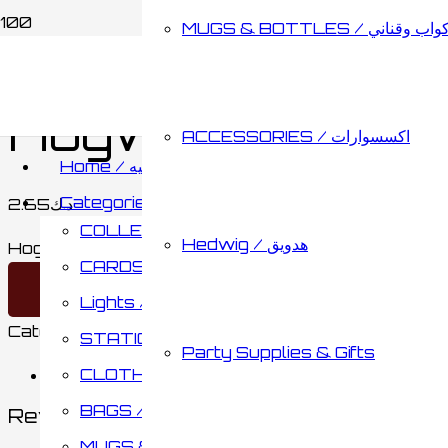
MUGS & BOTTLES / اب وقناني
Home
/
STATIONARY / مكتبة
/
NOTEBOOKS / دفاتر
Hogwarts Brow
ACCESSORIES / اكسسوارات
Home / الصفحه الرئيسيه
Categories / الأقسام
2.65
د.ك
COLLECTABLES / مقتنيات
Hedwig / هدويق
Hogwarts Brown Book quantity
CARDS & BOARD GAMES / كروت وألواح تحدي
Add to cart
Lights / أضائات
Category:
NOTEBOOKS / دفاتر
Brand:
AUTHENTIC
STATIONARY / مكتبة
Party Supplies & Gifts
CLOTHING / ملابس
Reviews (0)
BAGS / حقائب
Reviews
MUGS & BOTTLES / أكواب وقناني