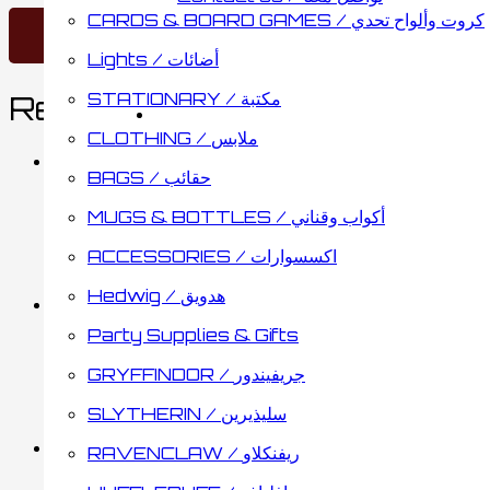
CARDS & BOARD GAMES / كروت وألواح تحدي
Lights / أضائات
STATIONARY / مكتبة
Related products
CLOTHING / ملابس
BAGS / حقائب
Crochet Amigurumi
MUGS & BOTTLES / أكواب وقناني
ACCESSORIES / اكسسوارات
7.65
د.ك
Add to cart
Hedwig / هدويق
Party Supplies & Gifts
Crochet:14 Magical Proje
GRYFFINDOR / جريفيندور
SLYTHERIN / سليذيرين
6.95
د.ك
Add to cart
RAVENCLAW / ريفنكلاو