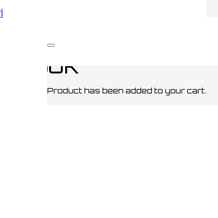
أكو
/ Hogwarts Brown Book
n Book
Product
has been added to your cart.