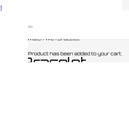
أكو
أخر
/ Pocket Watch With Bracelet
Product
has been added to your cart.
th Bracelet