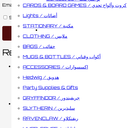
Email
*
CARDS & BOARD GAMES / كروت وألواح تحدي
Lights / أضائات
Save my name, email, and website in this browse
STATIONARY / مكتبة
CLOTHING / ملابس
BAGS / حقائب
Related products
MUGS & BOTTLES / أكواب وقناني
ACCESSORIES / اكسسوارات
Hedwig / هدويق
Hedwig Pewter Lapel Pin
Party Supplies & Gifts
2.80
د.ك
Add to cart
GRYFFINDOR / جريفيندور
SLYTHERIN / سليذيرين
Hogwarts Pocket Watch
RAVENCLAW / ريفنكلاو