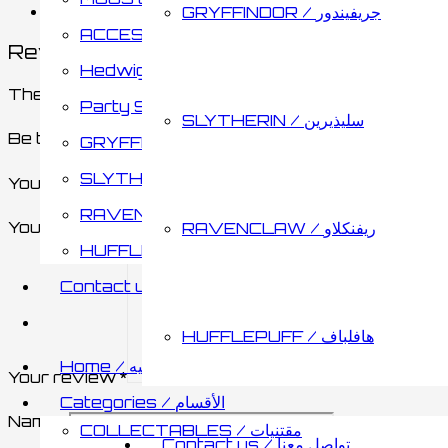
Reviews (0)
GRYFFINDOR / جريفيندور
ACCESSORIES / اكسسوارات
Reviews
Hedwig / هدويق
There are no reviews yet.
Party Supplies & Gifts
SLYTHERIN / سليذيرين
Be the first to review “Pocket Watch With Bracele
GRYFFINDOR / جريفيندور
SLYTHERIN / سليذيرين
Your email address will not be published.
Required 
RAVENCLAW / ريفنكلاو
Your rating
RAVENCLAW / ريفنكلاو
HUFFLEPUFF / هافلباف
Contact us / تواصل معنا
HUFFLEPUFF / هافلباف
Home / الصفحه الرئيسيه
Your review
*
Categories / الأقسام
Name
*
COLLECTABLES / مقتنيات
Contact us / تواصل معنا