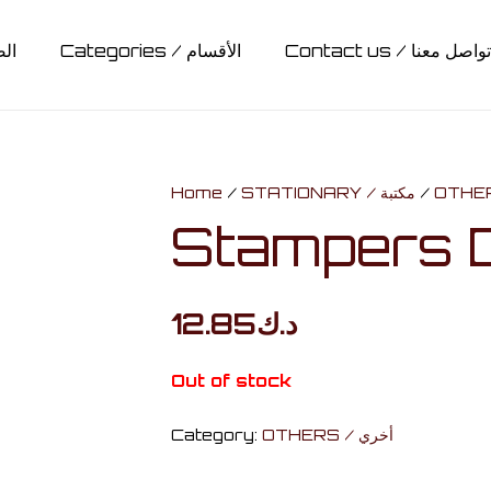
Contact us / تواصل معنا
Categories / الأقسام
الصف
CARDS & BOARD GAMES / كروت وألواح تحدي
MUGS & BOTTLES / أكواب وقناني
COLLECTABLES / مقتنيات
ACCESSORIES / اكسسوارات
RAVENCLAW / ريفنكلاو
STATIONARY / مكتبة
HUFFLEPUFF / هافلباف
GRYFFINDOR / جريفيندور
SLYTHERIN / سليذيرين
CLOTHING / ملابس
Hedwig / هدويق
Lights / أضائات
BAGS / حقائب
Home
/
STATIONARY / مكتبة
/
Stampers 
12.85
د.ك
Out of stock
Category:
OTHERS / أخري