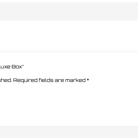
eluxe Box”
shed.
Required fields are marked
*